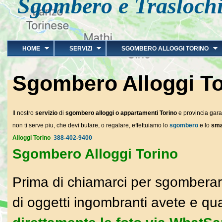
Sgombero e Traslochi
HOME
SERVIZI
SGOMBERO ALLOGGI TORINO
Sgombero Alloggi To
Il nostro
servizio
di
sgombero alloggi o appartamenti Torino
e provincia gara
non ti serve piu, che devi butare, o regalare, effettuiamo lo
sgombero
e lo
sma
Alloggi Torino
388-402-9400
Sgombero Alloggi Torino
Prima di chiamarci per sgomberar
di oggetti ingombranti avete e qu